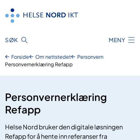
Hopp
til
innhold
SØK
MENY
Forside
Om nettstedet
Personvern
Personvernerklæring Refapp
Personvernerklæring
Refapp
Helse Nord bruker den digitale løsningen
Refapp for å hente inn referanser fra