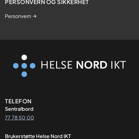
PERSONVERN OG SIKKERHET
Personvern
Kontaktinformasjon
TELEFON
Sentralbord
77 78 50 00
Brukerstøtte Helse Nord IKT