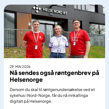
s
e
N
o
r
d
k
u
t
t
e
29. MAI 2026
r
Nå sendes også røntgenbrev på
u
Helsenorge
t
s
Dersom du skal til røntgenundersøkelse ved et
l
sykehus i Nord-Norge, får du nå innkallinga
i
digitalt på Helsenorge.
p