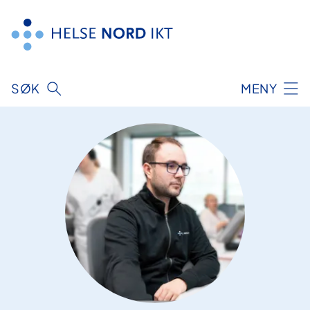
Hopp
til
innhold
SØK
MENY