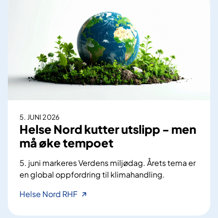
r
e
t
i
r
s
H
n
s
e
y
i
l
t
k
s
t
k
e
f
e
N
r
r
o
a
h
r
D
e
5. JUNI 2026
d
I
t
Helse Nord kutter utslipp - men
I
S
e
må øke tempoet
K
n
T
5. juni markeres Verdens miljødag. Årets tema er
en global oppfordring til klimahandling.
H
Helse Nord RHF
e
l