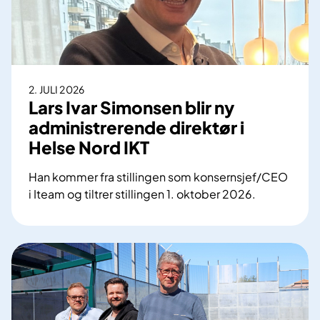
s
i
g
n
e
2. JULI 2026
r
Lars Ivar Simonsen blir ny
l
administrerende direktør i
ø
Helse Nord IKT
s
n
Han kommer fra stillingen som konsernsjef/CEO
i
i Iteam og tiltrer stillingen 1. oktober 2026.
n
L
g
a
e
r
r
s
s
I
o
v
m
a