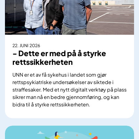
i
r
k
S
k
i
e
m
s
o
k
n
a
22. JUNI 2026
s
- Dette er med på å styrke
l
e
l
rettssikkerheten
n
e
b
UNN er et av få sykehus i landet som gjør
g
l
rettspsykiatriske undersøkelser av siktede i
g
i
straffesaker. Med et nytt digitalt verktøy på plass
e
r
sikrer man nå en bedre gjennomføring, og kan
s
n
bidra til å styrke rettssikkerheten.
m
y
-
e
a
D
r
d
e
k
m
t
e
i