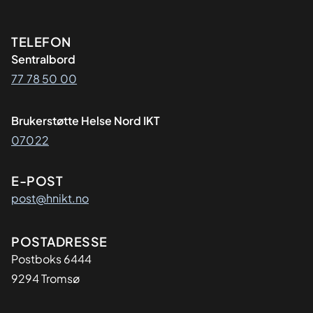
Kontaktinformasjon
TELEFON
Sentralbord
77 78 50 00
Brukerstøtte Helse Nord IKT
07022
E-POST
post@hnikt.no
Adresse
POSTADRESSE
Postboks 6444
9294 Tromsø