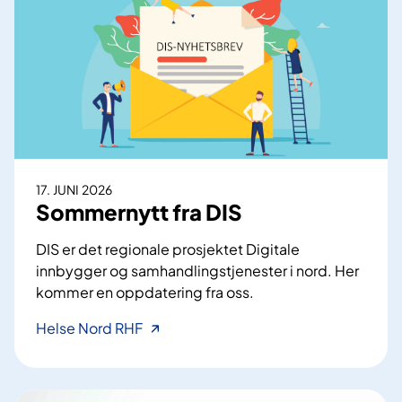
t
t
n
e
i
i
e
l
s
r
t
m
r
e
e
d
r
p
e
å
17. JUNI 2026
n
å
Sommernytt fra DIS
d
s
e
t
DIS er det regionale prosjektet Digitale
d
y
innbygger og samhandlingstjenester i nord. Her
i
r
kommer en oppdatering fra oss.
r
k
e
S
Helse Nord RHF
e
k
o
r
t
m
e
ø
m
t