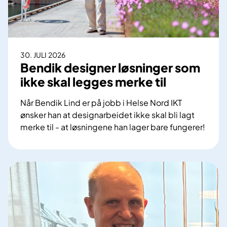
30. JULI 2026
Bendik designer løsninger som
ikke skal legges merke til
Når Bendik Lind er på jobb i Helse Nord IKT
ønsker han at designarbeidet ikke skal bli lagt
merke til - at løsningene han lager bare fungerer!
B
e
n
d
i
k
d
e