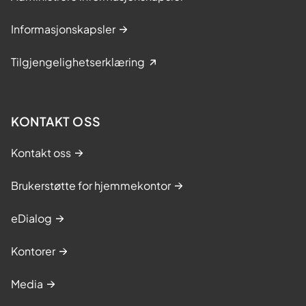
b
r
Informasjonskapsler
e
v
Tilgjengelighetserklæring
p
å
H
KONTAKT OSS
e
l
Kontakt oss
s
e
Brukerstøtte for hjemmekontor
n
o
eDialog
r
g
Kontorer
e
Media