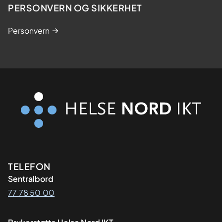
PERSONVERN OG SIKKERHET
Personvern
Kontaktinformasjon
TELEFON
Sentralbord
77 78 50 00