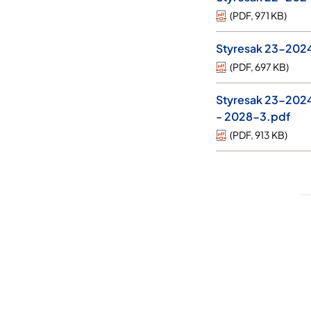
(
PDF
,
971 KB
)
Styresak 23-2024
(
PDF
,
697 KB
)
Styresak 23-2024-
- 2028-3.pdf
(
PDF
,
913 KB
)