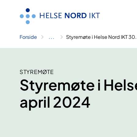
Hopp
til
innhold
Forside
..
.
Styremøte i Helse Nord IKT 30.
STYREMØTE
Styremøte i Hels
april 2024