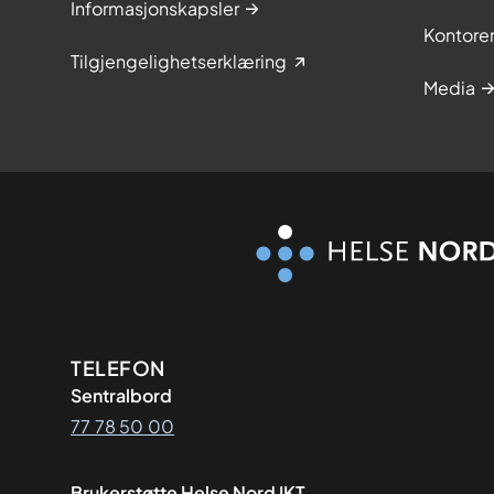
Informasjonskapsler
Kontore
Tilgjengelighetserklæring
Media
Kontaktinformasjon
TELEFON
Sentralbord
77 78 50 00
Brukerstøtte Helse Nord IKT