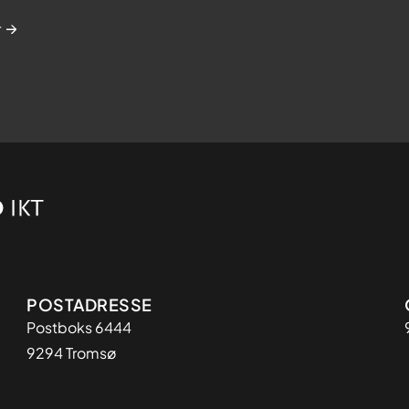
r
Adresse
POSTADRESSE
Postboks 6444
9294 Tromsø